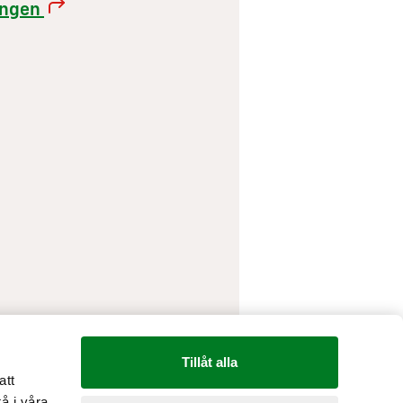
rangen
Tillåt alla
att
å i våra