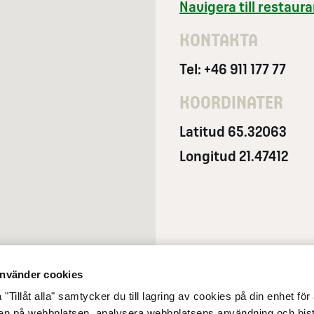
Navigera till restau
KONTAKTA
Tel: +46 911 177 77
KOORDINATER
Latitud 65.32063
Longitud 21.47412
nvänder cookies
"Tillåt alla" samtycker du till lagring av cookies på din enhet för 
gen på webbplatsen, analysera webbplatsens användning och bist