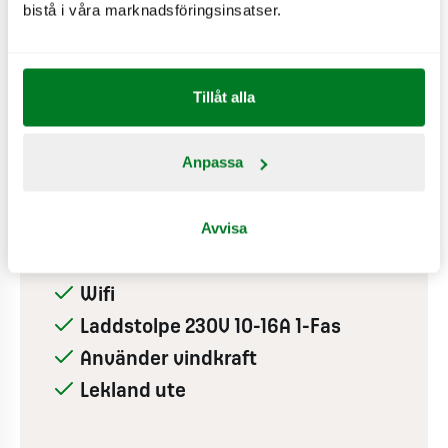
bistå i våra marknadsföringsinsatser.
LADDSTOLPAR
8
st
300
kW
E.ON
Tillåt alla
Anpassa
PÅ RESTAURANGEN
Avvisa
Hjärtstartare
Drive-in
Wifi
Laddstolpe 230V 10-16A 1-Fas
Använder vindkraft
Lekland ute