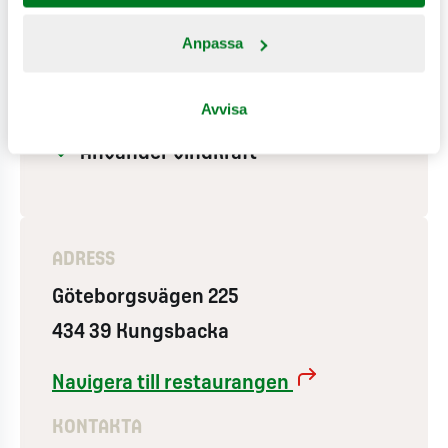
Hjärtstartare
Anpassa
Drive-in
Wifi
Avvisa
Expresskassa
Använder vindkraft
ADRESS
Göteborgsvägen 225
434 39 Kungsbacka
Navigera till restaurangen
KONTAKTA