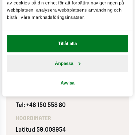
PÅ RESTAURANGEN
av cookies på din enhet för att förbättra navigeringen på
webbplatsen, analysera webbplatsens användning och
Wifi
bistå i våra marknadsföringsinsatser.
ADRESS
Tillåt alla
Uppsalagårdsvägen 2
Anpassa
641 93 Katrineholm
Navigera till restaurangen
Avvisa
KONTAKTA
Tel: +46 150 558 80
KOORDINATER
Latitud 59.008954