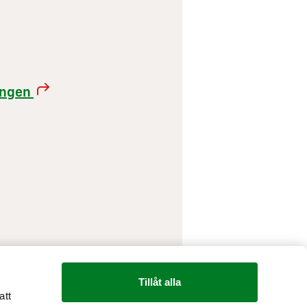
rangen
Tillåt alla
att