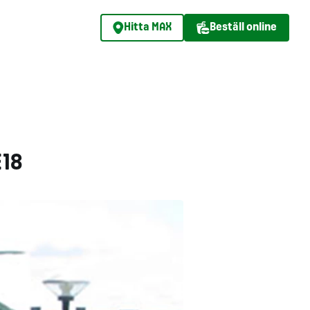
Hitta MAX
Beställ online
E18