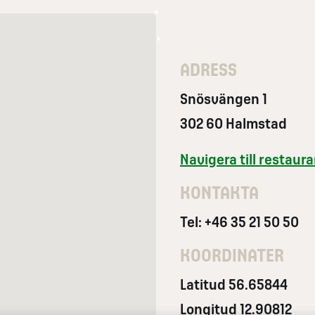
ADRESS
Snösvängen 1
302 60 Halmstad
Navigera till restau
KONTAKTA
Tel: +46 35 21 50 50
KOORDINATER
Latitud 56.65844
Longitud 12.90812