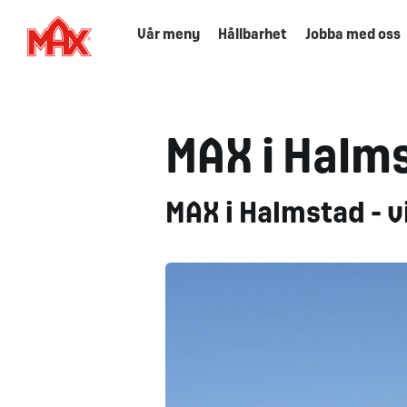
Vår meny
Hållbarhet
Jobba med oss
MAX i Halm
MAX i Halmstad - v