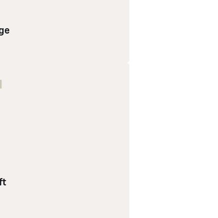
ge
N
ft