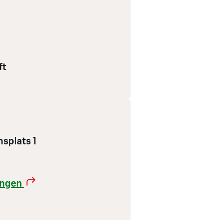
ft
nsplats 1
rangen