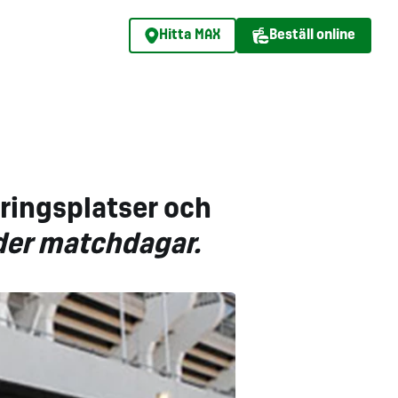
Hitta MAX
Beställ online
eringsplatser och
nder matchdagar.