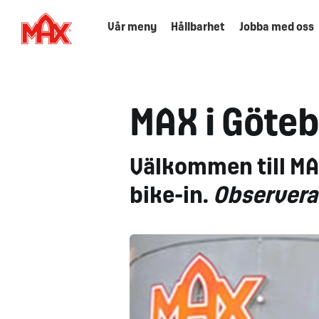
Vår meny
Hållbarhet
Jobba med oss
MAX i Göte
Välkommen till MAX
bike-in.
Observera