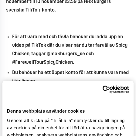
november till 10 november 23:59 på MAX Burgers
svenska TikTok-konto.
För att vara med och tävla behöver du ladda upp en
video på TikTok där du visar när du tar farväl av Spicy
Chicken, taggar @maxburgers_se och
#FarewellTourSpicyChicken.
Du behöver ha ett öppet konto för att kunna vara med
i tävlingen.
En jury bestående av representanter från MAX Burgers
väljer tre vinnare. Juryns beslut kan inte överklagas.
Eventuell vinstskatt betalas av vinnaren. Vinsten är
Denna webbplats använder cookies
personlig och kan inte överlåtas eller säljas vidare.
Genom att klicka på "Tillåt alla" samtycker du till lagring
av cookies på din enhet för att förbättra navigeringen på
Totalt ett tävlingstillfälle. Vinsten är en t-shirt med
webbplatsen, analysera webbplatsens användning och
Spicy Chicken-tryck.