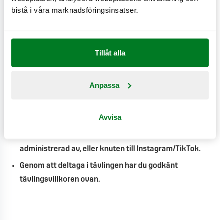
bistå i våra marknadsföringsinsatser.
Vinnaren kontaktas via TikTok DM, du behöver därför
godkänna vår eventuella följarförfrågan för att kunna
ta emot eventuell vinst.
Tillåt alla
Den eventuella vinsten kommer att levereras på
posten, vi kommer därför att behöva ditt namn och
Anpassa
hemadress, efter att vinsten levererats kommer vi att
radera dessa personuppgifter.
Avvisa
Du måste vara minst 18 år gammal för att kunna vinna.
Tävlingen är inte på något sätt är sponsrad, stöttad,
administrerad av, eller knuten till Instagram/TikTok.
Genom att deltaga i tävlingen har du godkänt
tävlingsvillkoren ovan.