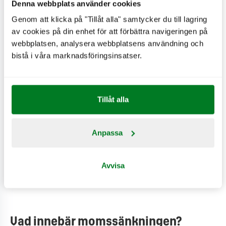
Denna webbplats använder cookies
Mung Bean Burger: 59 kr
Genom att klicka på "Tillåt alla" samtycker du till lagring
Hamburgare: 15 kr
av cookies på din enhet för att förbättra navigeringen på
Cheeseburgare: 15 kr
webbplatsen, analysera webbplatsens användning och
Dubbel Cheeseburgare: 30 kr
bistå i våra marknadsföringsinsatser.
Classic '68 Cheese Jr.: 20 kr
Chicken Nuggets 6p: 59 kr
Crispy Green Nuggets 9p: 69 kr
Tillåt alla
Chicken Nuggets-mål 6p: 85 kr
Chicken Jr.: 20 kr
Minimål: 45 kr
Anpassa
Sundae: 20 kr
Avvisa
...och det här är bara några exempel. Besök vår
meny
för
att upptäcka alla våra sänkta priser.
Vad innebär momssänkningen?