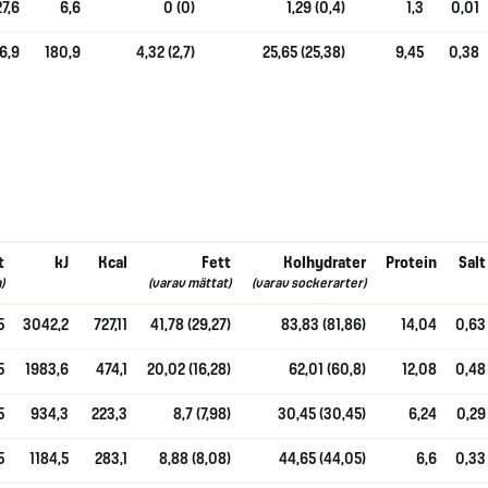
27,6
6,6
0 (0)
1,29 (0,4)
1,3
0,01
6,9
180,9
4,32 (2,7)
25,65 (25,38)
9,45
0,38
t
kJ
Kcal
Fett
Kolhydrater
Protein
Salt
)
(varav mättat)
(varav sockerarter)
5
3042,2
727,11
41,78 (29,27)
83,83 (81,86)
14,04
0,63
5
1983,6
474,1
20,02 (16,28)
62,01 (60,8)
12,08
0,48
5
934,3
223,3
8,7 (7,98)
30,45 (30,45)
6,24
0,29
5
1184,5
283,1
8,88 (8,08)
44,65 (44,05)
6,6
0,33