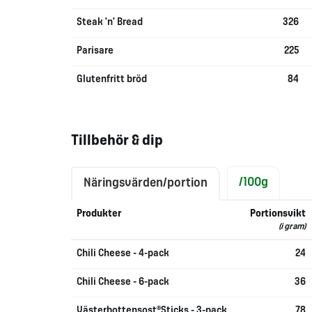
Steak 'n' Bread
326
Parisare
225
Glutenfritt bröd
84
Tillbehör & dip
/100g
Näringsvärden/portion
Produkter
Portionsvikt
(i gram)
Chili Cheese - 4-pack
24
Chili Cheese - 6-pack
36
Västerbottensost®Sticks - 3-pack
78