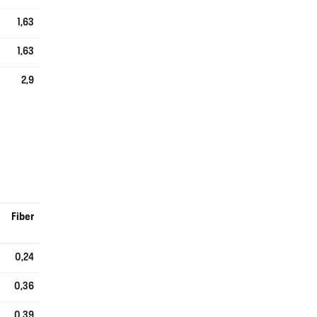
1,63
1,63
2,9
Fiber
0,24
0,36
0,39