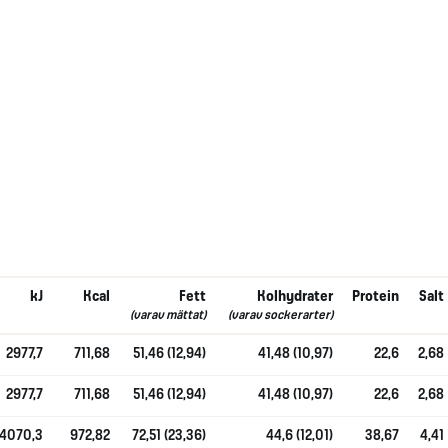
kJ
Kcal
Fett
Kolhydrater
Protein
Salt
(varav mättat)
(varav sockerarter)
2977,7
711,68
51,46 (12,94)
41,48 (10,97)
22,6
2,68
2977,7
711,68
51,46 (12,94)
41,48 (10,97)
22,6
2,68
4070,3
972,82
72,51 (23,36)
44,6 (12,01)
38,67
4,41