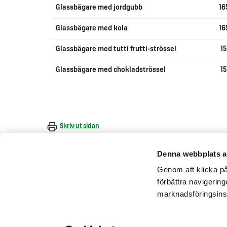
Glassbägare med jordgubb
16
Glassbägare med kola
16
Glassbägare med tutti frutti-strössel
15
Glassbägare med chokladströssel
15
Skriv ut sidan
Denna webbplats a
Genom att klicka på 
förbättra navigerin
marknadsföringsins
Kontakta oss
Maten