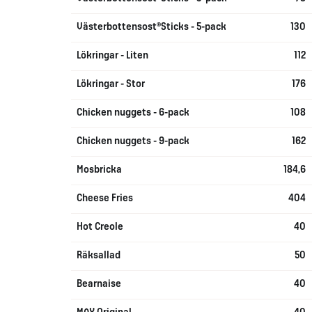
Västerbottensost®Sticks - 5-pack
130
Lökringar - Liten
112
Lökringar - Stor
176
Chicken nuggets - 6-pack
108
Chicken nuggets - 9-pack
162
Mosbricka
184,6
Cheese Fries
404
Hot Creole
40
Räksallad
50
Bearnaise
40