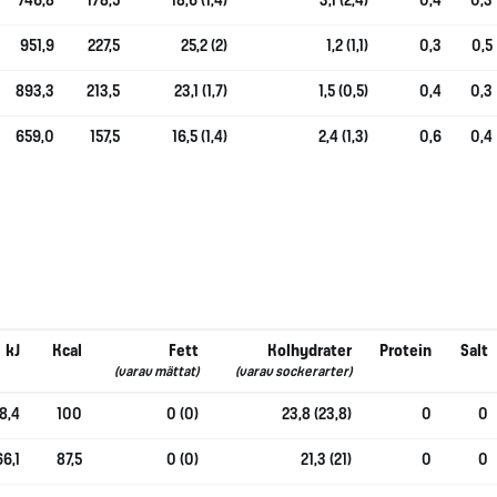
746,8
178,5
18,6 (1,4)
3,1 (2,4)
0,4
0,3
951,9
227,5
25,2 (2)
1,2 (1,1)
0,3
0,5
893,3
213,5
23,1 (1,7)
1,5 (0,5)
0,4
0,3
659,0
157,5
16,5 (1,4)
2,4 (1,3)
0,6
0,4
kJ
Kcal
Fett
Kolhydrater
Protein
Salt
(varav mättat)
(varav sockerarter)
8,4
100
0 (0)
23,8 (23,8)
0
0
6,1
87,5
0 (0)
21,3 (21)
0
0