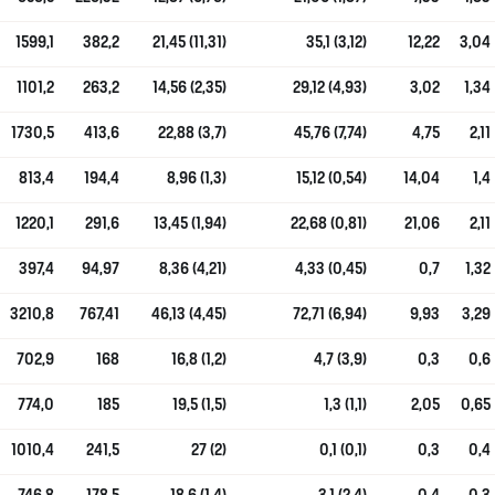
1599,1
382,2
21,45 (11,31)
35,1 (3,12)
12,22
3,04
1101,2
263,2
14,56 (2,35)
29,12 (4,93)
3,02
1,34
1730,5
413,6
22,88 (3,7)
45,76 (7,74)
4,75
2,11
813,4
194,4
8,96 (1,3)
15,12 (0,54)
14,04
1,4
1220,1
291,6
13,45 (1,94)
22,68 (0,81)
21,06
2,11
397,4
94,97
8,36 (4,21)
4,33 (0,45)
0,7
1,32
3210,8
767,41
46,13 (4,45)
72,71 (6,94)
9,93
3,29
702,9
168
16,8 (1,2)
4,7 (3,9)
0,3
0,6
774,0
185
19,5 (1,5)
1,3 (1,1)
2,05
0,65
1010,4
241,5
27 (2)
0,1 (0,1)
0,3
0,4