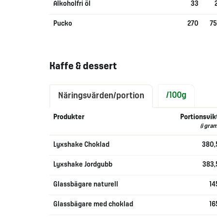
Alkoholfri öl
33
Pucko
270
75
Kaffe & dessert
/100g
Näringsvärden/portion
Produkter
Portionsvik
(i gram
Lyxshake Choklad
380,
Lyxshake Jordgubb
383,
Glassbägare naturell
14
Glassbägare med choklad
16