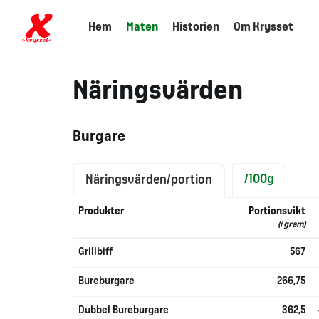
Hem
Maten
Historien
Om Krysset
Näringsvärden
Burgare
/100g
Näringsvärden/portion
Produkter
Portionsvikt
(i gram)
Grillbiff
567
Bureburgare
266,75
Dubbel Bureburgare
362,5