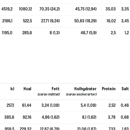
4519,2
1080,12
70,35 (24,2)
45,75 (12,94)
35,03
3,35
2186,1
522,5
27,71 (9,24)
50,63 (18,29)
16,02
3,45
1195,0
285,6
8 (1,3)
48,7 (5,9)
2,5
1,2
kJ
Kcal
Fett
Kolhydrater
Protein
Salt
(varav mättat)
(varav sockerarter)
257,1
61,44
3,24 (1,08)
5,4 (1,08)
2,52
0,46
385,6
92,16
4,86 (1,62)
8,1 (1,62)
3,78
0,68
959,5
229,32
12,87 (6,79)
21,06 (1,87)
7,33
1,83