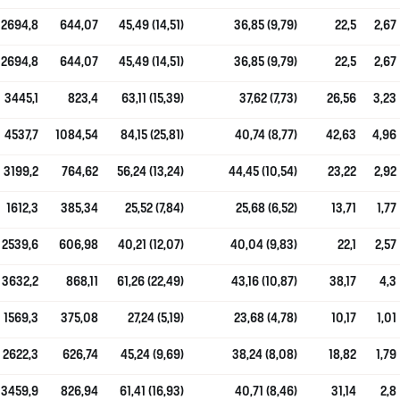
2694,8
644,07
45,49 (14,51)
36,85 (9,79)
22,5
2,67
2694,8
644,07
45,49 (14,51)
36,85 (9,79)
22,5
2,67
3445,1
823,4
63,11 (15,39)
37,62 (7,73)
26,56
3,23
4537,7
1084,54
84,15 (25,81)
40,74 (8,77)
42,63
4,96
3199,2
764,62
56,24 (13,24)
44,45 (10,54)
23,22
2,92
1612,3
385,34
25,52 (7,84)
25,68 (6,52)
13,71
1,77
2539,6
606,98
40,21 (12,07)
40,04 (9,83)
22,1
2,57
3632,2
868,11
61,26 (22,49)
43,16 (10,87)
38,17
4,3
1569,3
375,08
27,24 (5,19)
23,68 (4,78)
10,17
1,01
2622,3
626,74
45,24 (9,69)
38,24 (8,08)
18,82
1,79
3459,9
826,94
61,41 (16,93)
40,71 (8,46)
31,14
2,8