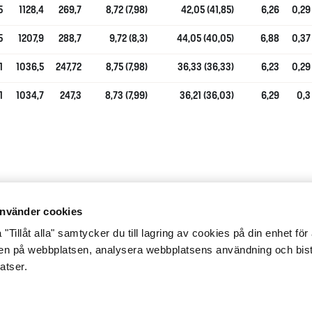
5
1128,4
269,7
8,72 (7,98)
42,05 (41,85)
6,26
0,29
5
1207,9
288,7
9,72 (8,3)
44,05 (40,05)
6,88
0,37
1
1036,5
247,72
8,75 (7,98)
36,33 (36,33)
6,23
0,29
1
1034,7
247,3
8,73 (7,99)
36,21 (36,03)
6,29
0,3
nvänder cookies
"Tillåt alla" samtycker du till lagring av cookies på din enhet för 
gen på webbplatsen, analysera webbplatsens användning och bist
atser.