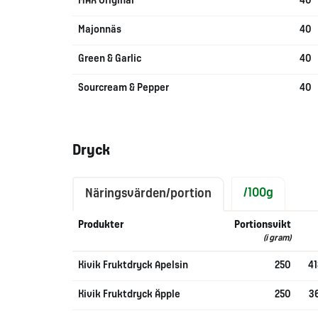
MAX Original
40
Majonnäs
40
Green & Garlic
40
Sourcream & Pepper
40
Dryck
/100g
Näringsvärden/portion
Produkter
Portionsvikt
(i gram)
Kivik Fruktdryck Apelsin
250
41
Kivik Fruktdryck Äpple
250
36