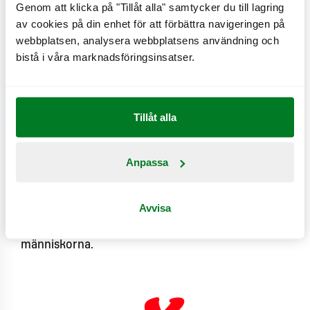
Genom att klicka på "Tillåt alla" samtycker du till lagring
Näringsämnen & värden
av cookies på din enhet för att förbättra navigeringen på
webbplatsen, analysera webbplatsens användning och
bistå i våra marknadsföringsinsatser.
Se produktinformation
Innehåll & allergiinformation
Tillåt alla
Välkommen!
Krysset är inte bara en hamburgerrestaurang,
Anpassa
det är också en samlingsplats med minnen av
mat, möten och ett obegripligt kösystem.
Avvisa
Krysset är en älskad plats, nästan lite kult.
Krysset är allt det men framför allt så är Krysset
människorna.