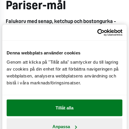
Pariser-mål
Falukorv med senap, ketchup och bostongurka –
allt omslutet av ett gyllenrostat sesambröd.
Serveras med valfritt tillbehör och dryck.
Denna webbplats använder cookies
Genom att klicka på "Tillåt alla" samtycker du till lagring
Produktinformation
av cookies på din enhet för att förbättra navigeringen på
Ingredienser:
webbplatsen, analysera webbplatsens användning och
bistå i våra marknadsföringsinsatser.
Allergener:
Tillåt alla
Se näringsvärden
Näringsämnen & värden
Anpassa