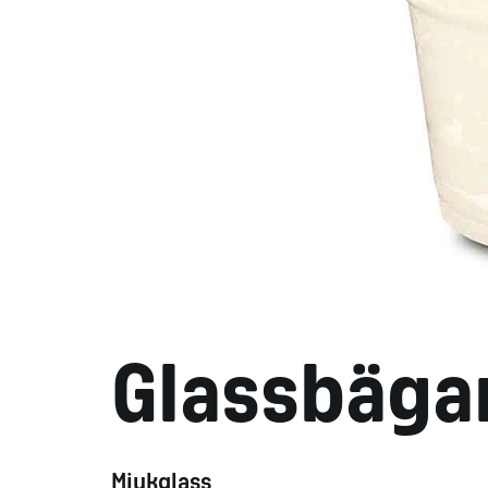
Glassbägar
Mjukglass