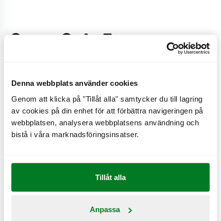
Coca-Cola Zero
Denna webbplats använder cookies
Produktinformation
Genom att klicka på "Tillåt alla" samtycker du till lagring
av cookies på din enhet för att förbättra navigeringen på
Ingredienser:
Coca-Cola Zero
webbplatsen, analysera webbplatsens användning och
bistå i våra marknadsföringsinsatser.
Allergener:
Tillåt alla
Se näringsvärden
Näringsämnen & värden
Anpassa