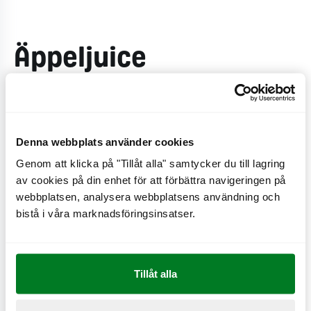
Äppeljuice
Svalkande god äpplejuice.
Denna webbplats använder cookies
Genom att klicka på "Tillåt alla" samtycker du till lagring
Produktinformation
av cookies på din enhet för att förbättra navigeringen på
Ingredienser:
Juice av äpple. Juicen kommer från
webbplatsen, analysera webbplatsens användning och
koncentrat.
bistå i våra marknadsföringsinsatser.
Allergener:
Tillåt alla
Se näringsvärden