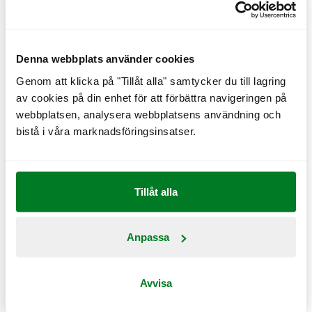
Bure Plant Beef-
Denna webbplats använder cookies
burgare
Genom att klicka på "Tillåt alla" samtycker du till lagring
av cookies på din enhet för att förbättra navigeringen på
En vegetarisk burgare med originaldressing,
webbplatsen, analysera webbplatsens användning och
gurksallad, lök, krispig isbergssallad och ost – allt
bistå i våra marknadsföringsinsatser.
omslutet av ett sesambröd.
CO
e
0 kg
2
Tillåt alla
Anpassa
Avvisa
Näringsinformation