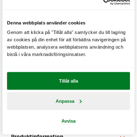
BIG
Denna webbplats använder cookies
Genom att klicka på "Tillåt alla" samtycker du till lagring
av cookies på din enhet för att förbättra navigeringen på
En dubbelburgare med ost, krispig isbergssallad och
webbplatsen, analysera webbplatsens användning och
originaldressing – allt omslutet av ett gyllenrostat
bistå i våra marknadsföringsinsatser.
sesambröd.
CO
e
0 kg
2
Tillåt alla
Anpassa
Näringsinformation
Avvisa