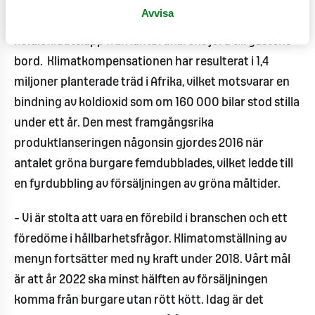
världen började MAX klimatmärka menyn 2008 och
Avvisa
har sedan dess klimatkompenserat för
koldioxidutsläpp från lantbrukarens jord till gästens
bord. Klimatkompensationen har resulterat i 1,4
miljoner planterade träd i Afrika, vilket motsvarar en
bindning av koldioxid som om 160 000 bilar stod stilla
under ett år. Den mest framgångsrika
produktlanseringen någonsin gjordes 2016 när
antalet gröna burgare femdubblades, vilket ledde till
en fyrdubbling av försäljningen av gröna måltider.
– Vi är stolta att vara en förebild i branschen och ett
föredöme i hållbarhetsfrågor. Klimatomställning av
menyn fortsätter med ny kraft under 2018. Vårt mål
är att år 2022 ska minst hälften av försäljningen
komma från burgare utan rött kött. Idag är det