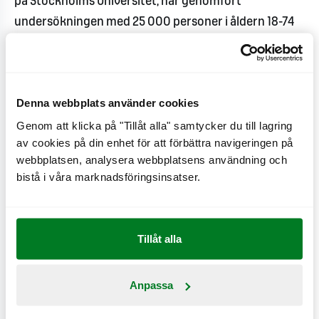
på Stockholms Universitet, har genomfört
undersökningen med 25 000 personer i åldern 18-74
om vilka företag som bedöms vara mest hållbara
baserat på miljö och klimat, samhälle och etik,
långsiktighet och goda framtidsutsikter samt
Denna webbplats använder cookies
öppenhet och schyssta arbetsvillkor. Studierna visar
Genom att klicka på "Tillåt alla" samtycker du till lagring
att det finns tydliga samband mellan ansvarstagande
av cookies på din enhet för att förbättra navigeringen på
och starka varumärken.
webbplatsen, analysera webbplatsens användning och
bistå i våra marknadsföringsinsatser.
– MAX höjer sitt hållbarhetsindex från 61 förra året till
65 i år. Av samtliga 200 företag och organisationer
finns inget som är så överlägset sina
Tillåt alla
huvudkonkurrenter, säger Tony Apéria.
MAX långa hållbarhetsarbete omfattar frågor inom
Anpassa
hälsa, rättvisa och miljö. Som första restaurang i