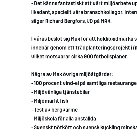
- Det känns fantastiskt att vårt miljöarbete 
likadant, speciellt våra branschkollegor. Int
säger Richard Bergfors, VD på MAX.
I våras beslöt sig Max för att koldioxidmärk
innebär genom ett trädplanteringsprojekt i Afr
vilket motsvarar cirka 900 fotbollsplaner.
Några av Max övriga miljöåtgärder:
- 100 procent vind-el på samtliga restaurange
- Miljövänliga tjänstebilar
- Miljömärkt fisk
- Test av bergvärme
- Miljöskola för alla anställda
- Svenskt nötkött och svensk kyckling minsk