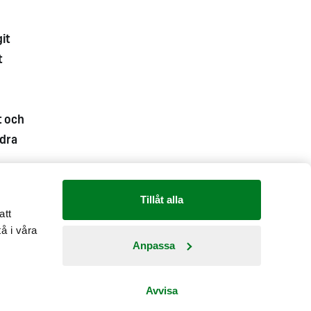
git
t
t och
ndra
Tillåt alla
att
å i våra
Anpassa
Country: Sverige
Avvisa
Fråga oss