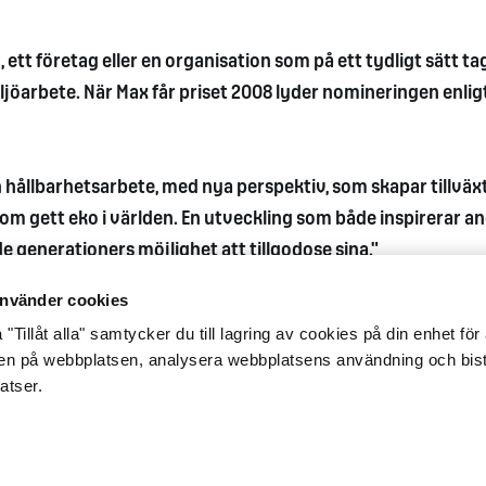
n, ett företag eller en organisation som på ett tydligt sätt ta
iljöarbete. När Max får priset 2008 lyder nomineringen enlig
 hållbarhetsarbete, med nya perspektiv, som skapar tillväx
om gett eko i världen. En utveckling som både inspirerar a
generationers möjlighet att tillgodose sina."
nvänder cookies
"Tillåt alla" samtycker du till lagring av cookies på din enhet för 
gen på webbplatsen, analysera webbplatsens användning och bist
atser.
glighet
Integritetsmeddelande
Cookiepolicy