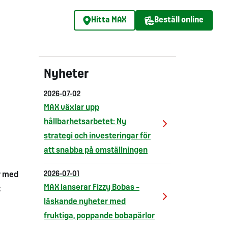
Hitta MAX
Beställ online
Nyheter
2026-07-02
MAX växlar upp
hållbarhetsarbetet: Ny
strategi och investeringar för
att snabba på omställningen
r med
2026-07-01
MAX lanserar Fizzy Bobas –
t
läskande nyheter med
fruktiga, poppande bobapärlor