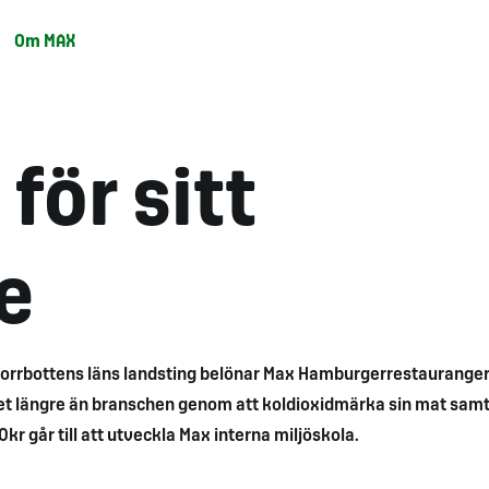
Om MAX
för sitt
e
orrbottens läns landsting belönar Max Hamburgerrestaurange
teget längre än branschen genom att koldioxidmärka sin mat sam
 går till att utveckla Max interna miljöskola.