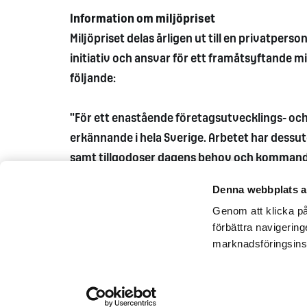
Information om miljöpriset
Miljöpriset delas årligen ut till en privatperso
initiativ och ansvar för ett framåtsyftande m
följande:
"För ett enastående företagsutvecklings- och
erkännande i hela Sverige. Arbetet har dessut
samt tillgodoser dagens behov och kommande 
Denna webbplats a
Genom att klicka på 
förbättra navigerin
marknadsföringsins
Kontakta oss
Pressrum
Tillgän