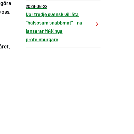
 göra
2026-06-22
 oss,
Var tredje svensk vill äta
“hälsosam snabbmat” – nu
lanserar MAX nya
proteinburgare
året,