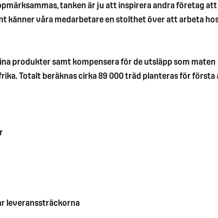
uppmärksammas, tanken är ju att inspirera andra företag att
ernt känner våra medarbetare en stolthet över att arbeta hos
a sina produkter samt kompensera för de utsläpp som maten
ika. Totalt beräknas cirka 89 000 träd planteras för första 
r
ar leveranssträckorna