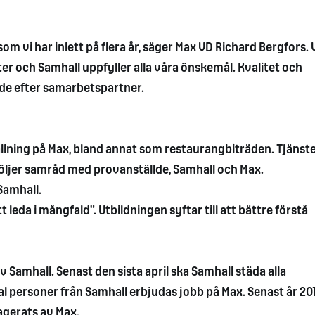
om vi har inlett på flera år, säger Max VD Richard Bergfors. 
ter och Samhall uppfyller alla våra önskemål. Kvalitet och
ande efter samarbetspartner.
llning på Max, bland annat som restaurangbiträden. Tjänst
 följer samråd med provanställde, Samhall och Max.
Samhall.
tt leda i mångfald". Utbildningen syftar till att bättre förstå
av Samhall. Senast den sista april ska Samhall städa alla
l personer från Samhall erbjudas jobb på Max. Senast år 20
agerats av Max.