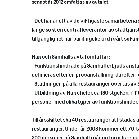
senast år 2012 omfattas av avtalet.
- Det här är ett av de viktigaste samarbetena s
länge sökt en central leverantör av städtjäns
tillgänglighet har varit nyckelord i vårt sök
Max och Samhalls avtal omfattar:
- Funktionshindrade på Samhall erbjuds anstä
definieras efter en provanställning, därefter
- Städningen på alla restauranger övertas av 
- Utbildning av Max chefer, ca 130 stycken, i "A
personer med olika typer av funktionshinder.
Till årsskiftet ska 40 restauranger att städas 
restauranger. Under år 2008 kommer ett 70-ta
200 personer på Samhall i någon form ha eng