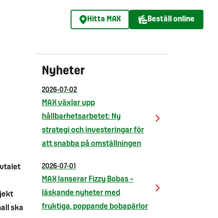
Hitta MAX
Beställ online
Nyheter
2026-07-02
MAX växlar upp
hållbarhetsarbetet: Ny
strategi och investeringar för
att snabba på omställningen
vtalet
2026-07-01
MAX lanserar Fizzy Bobas –
läskande nyheter med
jekt
fruktiga, poppande bobapärlor
all ska