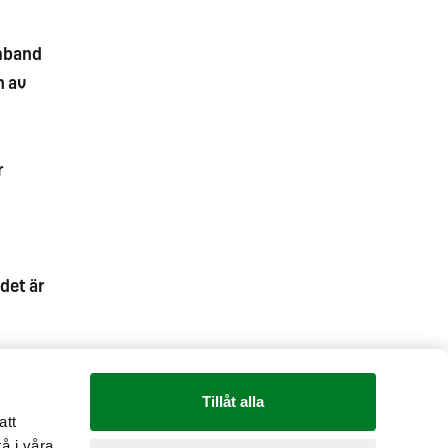
amband
n av
r
det är
Tillåt alla
att
å i våra