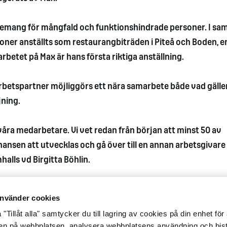
gemang för mångfald och funktionshindrade personer. I s
oner anställts som restaurangbiträden i Piteå och Boden, e
arbetet på Max är hans första riktiga anställning.
rbetspartner möjliggörs ett nära samarbete både vad gälle
jning.
åra medarbetare. Vi vet redan från början att minst 50 av
nsen att utvecklas och gå över till en annan arbetsgivare 
alls vd Birgitta Böhlin.
nvänder cookies
"Tillåt alla" samtycker du till lagring av cookies på din enhet för 
gen på webbplatsen, analysera webbplatsens användning och bist