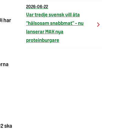
2026-06-22
Var tredje svensk vill äta
Vi har
“hälsosam snabbmat” – nu
lanserar MAX nya
proteinburgare
erna
12 ska