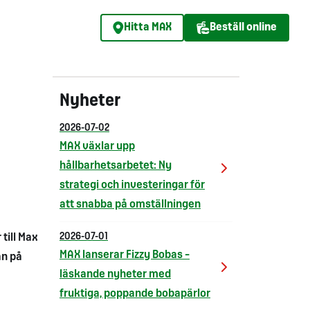
Hitta MAX
Beställ online
Nyheter
2026-07-02
MAX växlar upp
hållbarhetsarbetet: Ny
strategi och investeringar för
att snabba på omställningen
till Max
2026-07-01
MAX lanserar Fizzy Bobas –
an på
läskande nyheter med
fruktiga, poppande bobapärlor