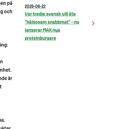
gen på
2026-06-22
ag och
Var tredje svensk vill äta
“hälsosam snabbmat” – nu
lanserar MAX nya
proteinburgare
ing:
in
mhet.
nde är
t
ka.
ukter,