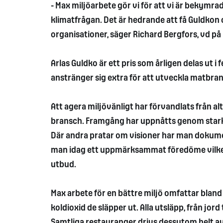
- Max miljöarbete gör vi för att vi är bekymrad
klimatfrågan. Det är hedrande att få Guldkon 
organisationer, säger Richard Bergfors, vd på
Arlas Guldko är ett pris som årligen delas ut i
anstränger sig extra för att utveckla matbran
Att agera miljövänligt har förvandlats från alt
bransch. Framgång har uppnåtts genom stark
Där andra pratar om visioner har man dokumen
man idag ett uppmärksammat föredöme vilket 
utbud.
Max arbete för en bättre miljö omfattar bland
koldioxid de släpper ut. Alla utsläpp, från jord
Samtliga restauranger drivs dessutom helt av 