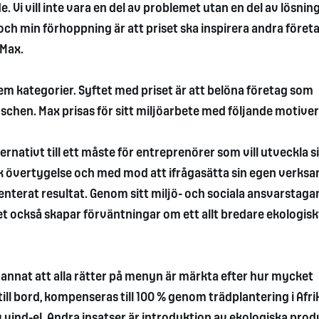
e. Vi vill inte vara en del av problemet utan en del av lösnin
och min förhoppning är att priset ska inspirera andra föret
 Max.
 fem kategorier. Syftet med priset är att belöna företag som
schen. Max prisas för sitt miljöarbete med följande motiver
ernativt till ett måste för entreprenörer som vill utveckla s
 övertygelse och med mod att ifrågasätta sin egen verksa
terat resultat. Genom sitt miljö- och sociala ansvarstaga
också skapar förväntningar om ett allt bredare ekologisk
 annat att alla rätter på menyn är märkta efter hur mycket
 till bord, kompenseras till 100 % genom trädplantering i Afri
vind-el. Andra insatser är introduktion av ekologiska prod