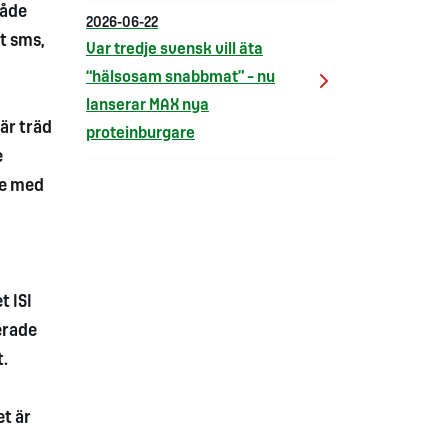
både
2026-06-22
t sms,
Var tredje svensk vill äta
“hälsosam snabbmat” – nu
lanserar MAX nya
där träd
proteinburgare
e
te med
t ISI
erade
t.
et är