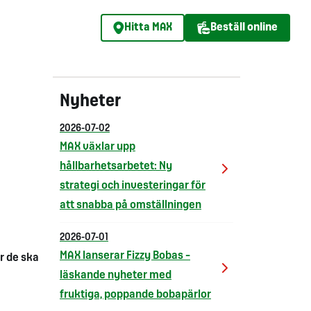
Hitta MAX
Beställ online
Nyheter
2026-07-02
MAX växlar upp
hållbarhetsarbetet: Ny
strategi och investeringar för
att snabba på omställningen
2026-07-01
MAX lanserar Fizzy Bobas –
ur de ska
läskande nyheter med
fruktiga, poppande bobapärlor