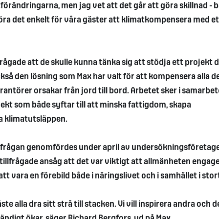
förändringarna, men jag vet att det går att göra skillnad - 
göra det enkelt för våra gäster att klimatkompensera med et
rågade att de skulle kunna tänka sig att stödja ett projekt 
kså den lösning som Max har valt för att kompensera alla d
antörer orsakar från jord till bord. Arbetet sker i samarbe
kt som både syftar till att minska fattigdom, skapa
a klimatutsläppen.
atfrågan genomfördes under april av undersökningsföretage
 tillfrågade ansåg att det var viktigt att allmänheten engag
att vara en förebild både i näringslivet och i samhället i stor
alla dra sitt strå till stacken. Vi vill inspirera andra och d
tändigt ökar, säger Richard Bergfors, vd på Max.