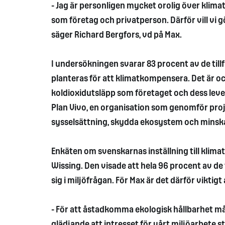
- Jag är personligen mycket orolig över klimat
som företag och privatperson. Därför vill vi 
säger Richard Bergfors, vd på Max.
I undersökningen svarar 83 procent av de tillf
planteras för att klimatkompensera. Det är oc
koldioxidutsläpp som företaget och dess lever
Plan Vivo, en organisation som genomför proje
sysselsättning, skydda ekosystem och minsk
Enkäten om svenskarnas inställning till klim
Wissing. Den visade att hela 96 procent av de
sig i miljöfrågan. För Max är det därför viktigt 
- För att åstadkomma ekologisk hållbarhet måste 
glädjande att intresset för vårt miljöarbete s