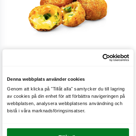
Liten, 4 st
Denna webbplats använder cookies
Genom att klicka på "Tillåt alla" samtycker du till lagring
Chilicheese, liten.
av cookies på din enhet för att förbättra navigeringen på
webbplatsen, analysera webbplatsens användning och
bistå i våra marknadsföringsinsatser.
CO
e
0,3 kg
2