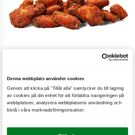
Stor 10 st
Denna webbplats använder cookies
Genom att klicka på "Tillåt alla" samtycker du till lagring
Chicken wings stor
av cookies på din enhet för att förbättra navigeringen på
webbplatsen, analysera webbplatsens användning och
bistå i våra marknadsföringsinsatser.
CO
e
0,8 kg
2