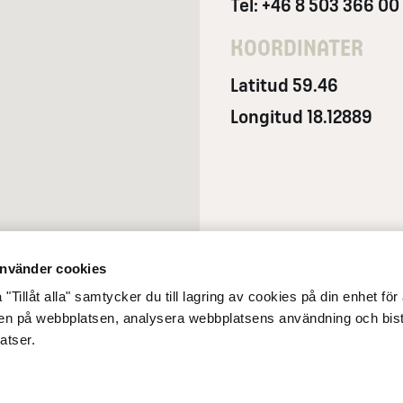
Tel: +46 8 503 366 00
KOORDINATER
Latitud 59.46
Longitud 18.12889
nvänder cookies
"Tillåt alla" samtycker du till lagring av cookies på din enhet för 
gen på webbplatsen, analysera webbplatsens användning och bist
atser.
glighet
Integritetsmeddelande
Cookiepolicy