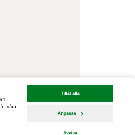
Tillåt alla
att
å i våra
Anpassa
Country: Sverige
Avvisa