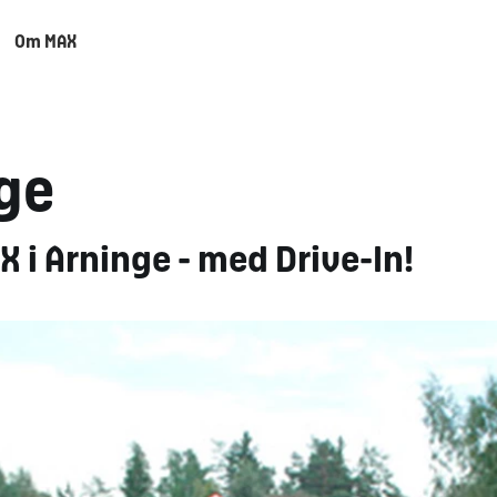
Om MAX
nge
 i Arninge - med Drive-In!